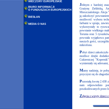
WIECZORY EUROPEJSKIE
J
ednym z bardziej zna
BIURO INFORMACJI
Grażynę Zielińską, 
O FUNDUSZACH EUROPEJSKICH
Mieszczańskiego. Akcja "K
ją zakończyć powstaniem
BIESŁAN
możliwość wyboru techni
farbami w spraju, zawies
MEDIA O NAS
wykorzystały to rysow
powstanie wielkiego malo
Torunia oraz 5 rysunkó
powstała wyjątkowa pami
naszych gości, szczególn
mikrofonu.
P
obyt dzieci zakończyło
możliwe dzięki dodatk
Cukierniczej "Kopernik"
wymieniały się adresami,
M
amy nadzieję, że poby
przyczyni się do złagod
P
ozostałą kwotę 2.438 z
nam odpowiednio pomn
poszkodowanych przez los
Z
djęcia z wizyty dzieci 