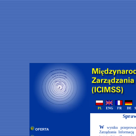
PL
ENG
FR
DE
//
Spraw
W
wyniku przeprowad
OFERTA
Zarządzania Informacj