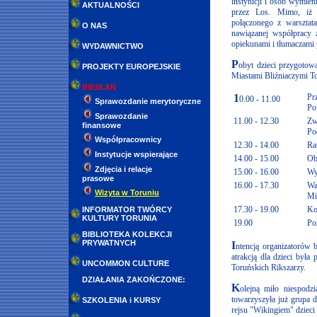
instytucji i osób wymie
AKTUALNOŚCI
przez Los. Mimo, iż 
połączonego z warsztata
O NAS
nawiązanej współpracy z
opiekunami i tłumaczami p
WYDAWNICTWO
P
obyt dzieci przygoto
PROJEKTY EUROPEJSKIE
Miastami Bliźniaczymi T
BIESŁAN
1
Pr
0.00 - 11.00
Sprawozdanie merytoryczne
Po
Sprawozdanie
11.00 - 12.30
Zw
finansowe
Po
Współpracownicy
12.30 - 14.00
Ra
Instytucje wspierające
14.00 - 15.00
Ob
Zdjęcia i relacje
15.00 - 16.00
Wy
prasowe
16.00 - 17.30
Wa
Wizyta w Toruniu
Mi
17.30 - 19.00
Ko
INFORMATOR TWÓRCY
KULTURY TORUNIA
19.00
Po
BIBLIOTEKA KOLEKCJI
PRYWATNYCH
I
ntencją organizatorów 
atrakcją dla dzieci była
UNCOMMON CULTURE
Toruńskich Rikszarzy.
DZIAŁANIA ZAKOŃCZONE:
K
olejną miło niespodz
towarzyszyła już grupa d
SZKOLENIA i KURSY
rejsu "Wikingiem" dzieci