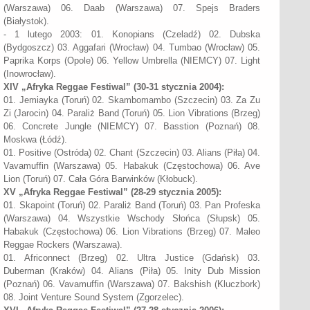
(Warszawa) 06. Daab (Warszawa) 07. Spejs Braders
(Białystok).
- 1 lutego 2003: 01. Konopians (Czeladź) 02. Dubska
(Bydgoszcz) 03. Aggafari (Wrocław) 04. Tumbao (Wrocław) 05.
Paprika Korps (Opole) 06. Yellow Umbrella (NIEMCY) 07. Light
(Inowrocław).
XIV
„Afryka Reggae Festiwal”
(30-31 stycznia 2004):
01. Jemiayka (Toruń) 02. Skambomambo (Szczecin) 03. Za Zu
Zi (Jarocin) 04. Paraliż Band (Toruń) 05. Lion Vibrations (Brzeg)
06. Concrete Jungle (NIEMCY) 07. Basstion (Poznań) 08.
Moskwa (Łódź).
01. Positive (Ostróda) 02. Chant (Szczecin) 03. Alians (Piła) 04.
Vavamuffin (Warszawa) 05. Habakuk (Częstochowa) 06. Ave
Lion (Toruń) 07. Cała Góra Barwinków (Kłobuck).
XV
„Afryka Reggae Festiwal”
(28-29 stycznia 2005):
01. Skapoint (Toruń) 02. Paraliż Band (Toruń) 03. Pan Profeska
(Warszawa) 04. Wszystkie Wschody Słońca (Słupsk) 05.
Habakuk (Częstochowa) 06. Lion Vibrations (Brzeg) 07. Maleo
Reggae Rockers (Warszawa).
01. Africonnect (Brzeg) 02. Ultra Justice (Gdańsk) 03.
Duberman (Kraków) 04. Alians (Piła) 05. Inity Dub Mission
(Poznań) 06. Vavamuffin (Warszawa) 07. Bakshish (Kluczbork)
08. Joint Venture Sound System (Zgorzelec).