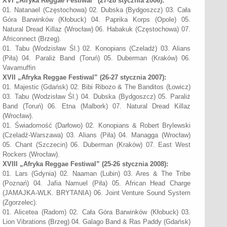
XVI
„Afryka Reggae Festiwal”
(27-28 stycznia 2006):
01. Natanael (Częstochowa) 02. Dubska (Bydgoszcz) 03. Cała
Góra Barwinków (Kłobuck) 04. Paprika Korps (Opole) 05.
Natural Dread Killaz (Wrocław) 06. Habakuk (Częstochowa) 07.
Africonnect (Brzeg).
01. Tabu (Wodzisław Śl.) 02. Konopians (Czeladź) 03. Alians
(Piła) 04. Paraliż Band (Toruń) 05. Duberman (Kraków) 06.
Vavamuffin
XVII
„Afryka Reggae Festiwal”
(26-27 stycznia 2007):
01. Majestic (Gdańsk) 02. Bibi Ribozo & The Banditos (Łowicz)
03. Tabu (Wodzisław Śl.) 04. Dubska (Bydgoszcz) 05. Paraliż
Band (Toruń) 06. Etna (Malbork) 07. Natural Dread Killaz
(Wrocław).
01. Świadomość (Darłowo) 02. Konopians & Robert Brylewski
(Czeladź-Warszawa) 03. Alians (Piła) 04. Managga (Wrocław)
05. Chant (Szczecin) 06. Duberman (Kraków) 07. East West
Rockers (Wrocław).
XVIII
„Afryka Reggae Festiwal”
(25-26 stycznia 2008):
01. Lars (Gdynia) 02. Naaman (Lubin) 03. Ares & The Tribe
(Poznań) 04. Jafia Namuel (Piła) 05. African Head Charge
(JAMAJKA-WLK. BRYTANIA) 06. Joint Venture Sound System
(Zgorzelec).
01. Alicetea (Radom) 02. Cała Góra Barwinków (Kłobuck) 03.
Lion Vibrations (Brzeg) 04. Galago Band & Ras Paddy (Gdańsk)