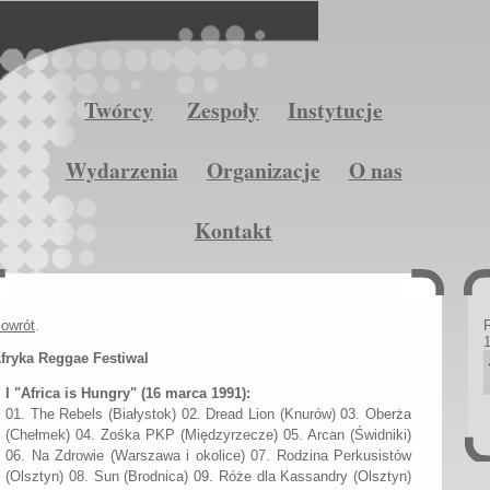
Twórcy
Zespoły
Instytucje
Wydarzenia
Organizacje
O nas
Kontakt
owrót
.
fryka Reggae Festiwal
I "Africa is Hungry"
(16 marca 1991):
01. The Rebels (Białystok) 02. Dread Lion (Knurów) 03. Oberża
(Chełmek) 04. Zośka PKP (Międzyrzecze) 05. Arcan (Świdniki)
06. Na Zdrowie (Warszawa i okolice) 07. Rodzina Perkusistów
(Olsztyn) 08. Sun (Brodnica) 09. Róże dla Kassandry (Olsztyn)