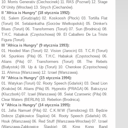
10. Morris Generativ (Ciechocinek) 11. RAS (Poznań) 12. Stage
Of Unity (Wrocław) 13. Strych (Ciechanów).
II "Africa is Hungry"
(18 stycznia 1992):
01. Salem (Grudziądz) 02. Koskoosh (Płock) 03. Tortilla Flat
(Toruń) 04. Selalainkatha (Gorzów Wielkopolski) 05. Drinker's
Blues (Toruń) 06. Transformers (Toruń) 07. Sun (Brodnica) 08.
T.H.C. Habakuk (Częstochowa) 09. El Caballero De La Triste
Figura (Toruń).
III
"Africa is Hungry"
(9 stycznia 1993):
01. Hooded Man (Toruń) 02. Vision (Jarocin) 03. T.C.R (Toruń)
04. Spunkies (Piła) 05. T.H.C. Habakuk (Częstochowa) 06.
Alians (Piła) 07. Transformers (Toruń) 08. The Rebels
(Białystok) 09. Up & Up (Toruń) 10. Cherokee (Częstochowa)
11. Ahimsa (Warszawa) 12. Izrael (Warszawa).
IV
"Africa is Hungry" (
15 stycznia 1994):
01. Watykan (Toruń) 02. Rooty Speech (Gdańsk) 03. Dead Lion
(Kraków) 04. Alians (Piła) 05. Hypnotix (PRAGA) 06. Bakszysz
(Kluczbork) 07. Izael (Warszawa) 08. Świat Czarownic (Piła) 09.
Clear Waters (BERLIN) 10. Rebelion (Brodnica).
V
"Africa is Hungry" (
14 stycznia 1995):
01. Jafia Namuel (Piła) 02. C.K.W.W (Tarnobrzeg) 03. Będzie
Dobrze (Ząbkowice Śląskie) 04. Rooty Speech (Gdańsk) 05.
Houk (Warszawa) 06. Red Stuff (Warszawa-Wrocław) 07. Izrael
(Warszawa-Ząbkowice Śląskie) 08. King Kong Band