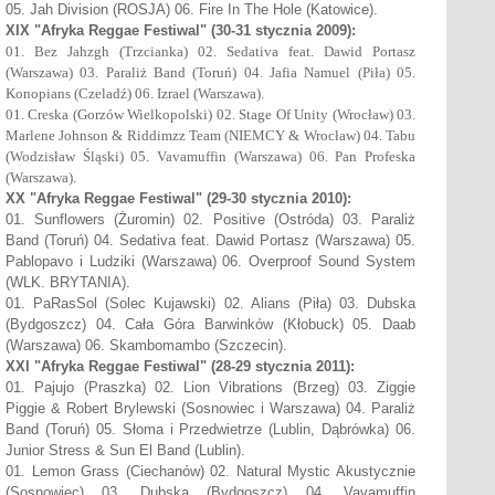
05. Jah Division (ROSJA) 06. Fire In The Hole (Katowice).
XIX "Afryka Reggae Festiwal" (30-31 stycznia 2009):
01. Bez Jahzgh (Trzcianka) 02. Sedativa feat. Dawid Portasz
(Warszawa) 03. Paraliż Band (Toruń) 04. Jafia Namuel (Piła) 05.
Konopians (Czeladź) 06. Izrael (Warszawa).
01. Creska (Gorzów Wielkopolski) 02. Stage Of Unity (Wrocław) 03.
Marlene Johnson & Riddimzz Team (NIEMCY & Wrocław) 04. Tabu
(Wodzisław Śląski) 05. Vavamuffin (Warszawa) 06. Pan Profeska
(Warszawa).
XX
"Afryka Reggae Festiwal"
(29-30 stycznia 2010):
01. Sunflowers (Żuromin) 02. Positive (Ostróda) 03. Paraliż
Band (Toruń) 04. Sedativa feat. Dawid Portasz (Warszawa) 05.
Pablopavo i Ludziki (Warszawa) 06. Overproof Sound System
(WLK. BRYTANIA).
01. PaRasSol (Solec Kujawski) 02. Alians (Piła) 03. Dubska
(Bydgoszcz) 04. Cała Góra Barwinków (Kłobuck) 05. Daab
(Warszawa) 06. Skambomambo (Szczecin).
XXI
"Afryka Reggae Festiwal"
(28-29 stycznia 2011):
01. Pajujo (Praszka) 02. Lion Vibrations (Brzeg) 03. Ziggie
Piggie & Robert Brylewski (Sosnowiec i Warszawa) 04. Paraliż
Band (Toruń) 05. Słoma i Przedwietrze (Lublin, Dąbrówka) 06.
Junior Stress & Sun El Band (Lublin).
01. Lemon Grass (Ciechanów) 02. Natural Mystic Akustycznie
(Sosnowiec) 03. Dubska (Bydgoszcz) 04. Vavamuffin