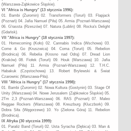
(Warszawa-Ząbkowice Śląskie).
VI
"Africa is Hungry" (
13 stycznia 1996):
01. Bambi (Żuromin) 02. Transformers (Toruń) 03. Flapjack
(Poznań) 04. Jafia Namuel (Piła) 05. Armia (Poznań-Warszawa)
06. G'rassta (Rzeszów) 07. Natura (Lublin) 08. Rocka's Delight
(Gdańsk).
VII
"Africa is Hungry" (
18 stycznia 1997):
01. Homecoming (Koło) 02. Cannabis Indica (Wschowa) 03.
Come & Go (Kruszwica) 04. Coma (Toruń) 05. Rebelion
(Brodnica) 06. Rebelia (Krosno nad Odrą) 07. Dread Lion
(Kraków) 08. Fiołek (Toruń) 09. Houk (Warszawa) 10. Jafia
Namuel (Piła) 11. Armia (Poznań-Warszawa) 12. T.H.C.
Habakuk (Częstochowa) 13. Robert Brylewski & Świat
Czarownic (Warszawa-Piła).
VIII
"Africa is Hungry" (
17 stycznia 1998):
01. Bambi (Żuromin) 02. Nowa Kultura (Gostynin) 03. Stage Of
Unity (Warszawa) 04. Nowe Jerusalem (Ząbkowice Śląskie) 05.
2Tm 2,3 (Poznań-Warszawa) 06. RAS (Poznań) 07. Maleo
Reggae Rockers (Warszawa) 08. Kreuzburg (Kluczbork) 09.
Dobra Siła (Węgorzewo) 10. Yo (Zielona Góra) 11. Rebelion
(Brodnica).
IX Afryka (30 stycznia 1999):
01. Paraliż Band (Toruń) 02. Usta Syracha (Dębica) 03. Man &