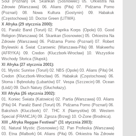
Soul (Poznań) 04. Skankan (Sosnowiec) 05. Orkiestra Na
Zdrowie (Warszawa) 06. Alians (Piła) 07. Pidżama Porno
(Poznań) 08. Nowa Kultura (Gostynin) 09. Habakuk
(Częstochowa) 10. Doctor Green (LITWA).
X
Afryka (
29 stycznia 2000):
01. Paraliż Band (Toruń) 02. Paprika Korps (Opole) 03. Good
Religion (Warszawa) 04. Skankan (Sosnowiec) 05. Orkiestra Na
Zdrowie (Warszawa) 06. Pidżama Porno (Poznań) 07. Robert
Brylewski & Świat Czarownic (Warszawa-Piła) 08. Makwerhu
(AFRYKA) 09. Credon (Kluczbork-Wrocław) 10. Wszystkie
Wschody Słońca (Słupsk).
XI
Afryka
(27 stycznia 2001):
01. Mystic Sunrise (Toruń) 02. NBS (Opole) 03. Alians (Piła) 04.
Credon (Kluczbork-Wrocław) 05. Habakuk (Częstochowa) 06.
Słoma i Bębnoluby (Lubartów) 07. Vespa (Szczecin) 08. Ocean
(Łódź) 09. Duch Natury (Głuchołazy).
XII
Afryka
(26 stycznia 2002):
01. Koniec Świata (Katowice) 02. Partia (Warszawa) 03. Alians
(Piła) 04. Paraliż Band (Toruń) 05. Pidżama Porno (Poznań) 06.
Bakshish (Kluczbork) 07. THC X (Namysłów) 08. Western
Special (FRANCJA) 09. Zgroza (Brzeg) 10. O-Zone (Brodnica).
XIII
„Afryka Reggae Festiwal”
(31 stycznia 2003):
01. Natural Mystic (Sosnowiec) 02. Pan Profeska (Warszawa)
03. Etna (Malbork) 04. Alians (Piła) 05. Orkiestra Na Zdrowie