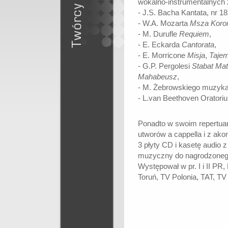
wokalno-instrumentalnych z
- J.S. Bacha Kantata, nr 1
- W.A. Mozarta
Msza Koro
- M. Durufle
Requiem
,
- E. Eckarda
Cantorata
,
- E. Morricone
Misja
,
Tajem
- G.P. Pergolesi
Stabat Ma
Mahabeusz
,
- M. Żebrowskiego muzyka
- L.van Beethoven Orator
Ponadto w swoim repertua
utworów a cappella i z ak
3 płyty CD i kasetę audio 
muzyczny do nagrodzoneg
Występował w pr. I i II PR, R
Toruń, TV Polonia, TAT, T