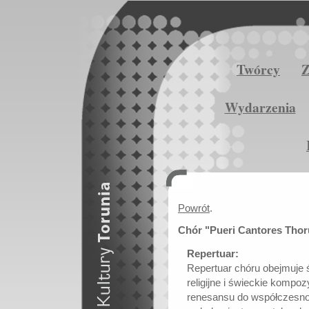
Twórcy
Z
Wydarzenia
Powrót
.
Chór "Pueri Cantores Thor
Repertuar:
Repertuar chóru obejmuje ś
religijne i świeckie kompo
renesansu do współczesno